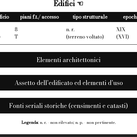
Edifici
ficio
piani f.t./ accesso
tipo strutturale
epoche
8
n. r.
XIX
)
T
(terreno voltato)
(XVI)
Elementi architettonici
Assetto dell’edificato ed elementi d’uso
Fonti seriali storiche (censimenti e catasti)
Legenda
: n. r. - non rilevato; n. p. - non pertinente.