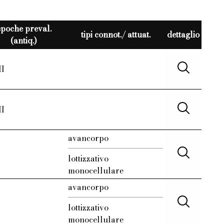
epoche preval.
tipi connot./ attuat.
dettaglio
(antiq.)
II
II
avancorpo
lottizzativo
monocellulare
avancorpo
lottizzativo
monocellulare