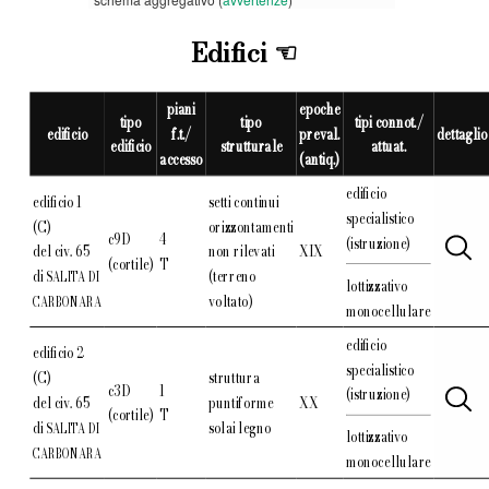
Edifici
piani
epoche
tipo
tipo
tipi connot./
edificio
f.t./
preval.
dettaglio
edificio
strutturale
attuat.
accesso
(antiq.)
edificio
edificio 1
setti continui
specialistico
(C)
orizzontamenti
c9D
4
(istruzione)
del civ. 65
non rilevati
XIX
(cortile)
T
di
(terreno
SALITA DI
lottizzativo
voltato)
CARBONARA
monocellulare
edificio
edificio 2
specialistico
(C)
struttura
c3D
1
(istruzione)
del civ. 65
puntiforme
XX
(cortile)
T
di
solai legno
SALITA DI
lottizzativo
CARBONARA
monocellulare