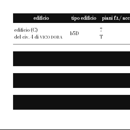
edificio
tipo edificio
piani f.t./ ac
edificio (C)
7
b5D
del civ. 4 di
T
VICO DORA