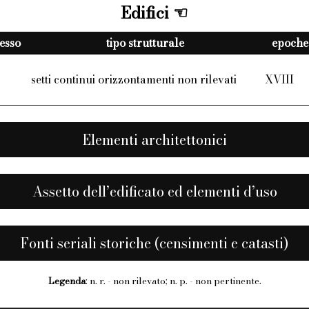
Edifici
cesso
tipo strutturale
epoche 
setti continui orizzontamenti non rilevati
XVIII
Elementi architettonici
Assetto dell’edificato ed elementi d’uso
Fonti seriali storiche (censimenti e catasti)
Legenda
: n. r. - non rilevato; n. p. - non pertinente.