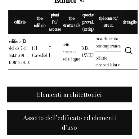
Edifici
piani
epoche
tipo
tipo
tipi connot./
edificio
f.t./
preval.
dettaglio
edificio
strutturale
attuat.
accesso
(antiq.)
casa da affitto
edificio (E)
setti
contemporanea
del civ 7 di
f9I
7
XIX
continui
(cavedio)
1
(XVIII)
SALITA DI
edilizio
solai legno
MONTEBELLO
monocellulare
Elementi architettonici
Assetto dell’edificato ed elementi
d’uso