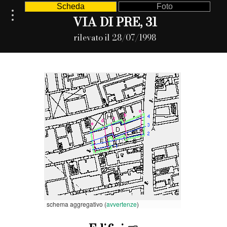
Scheda
Foto
VIA DI PRE, 31
rilevato il 28/07/1998
schema aggregativo (
avvertenze
)