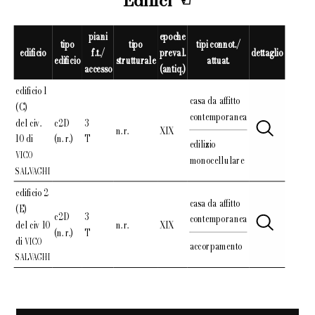
Edifici
piani
epoche
tipo
tipo
tipi connot./
edificio
f.t./
preval.
dettaglio
edificio
strutturale
attuat.
accesso
(antiq.)
edificio 1
casa da affitto
(C)
contemporanea
del civ.
c2D
3
n. r.
XIX
10 di
(n. r.)
T
edilizio
VICO
monocellulare
SALVAGHI
edificio 2
casa da affitto
(E)
c2D
3
contemporanea
del civ 10
n. r.
XIX
(n. r.)
T
di
VICO
accorpamento
SALVAGHI