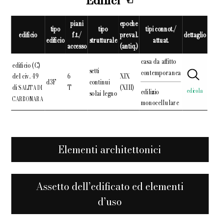
Edifici
piani
epoche
tipo
tipo
tipi connot./
edificio
f.t./
preval.
dettaglio
edificio
strutturale
attuat.
accesso
(antiq.)
casa da affitto
edificio (C)
setti
contemporanea
del civ. 49
6
XIX
d3F
continui
di
T
(XIII)
SALITA DI
edilizio
edicola
solai legno
CARBONARA
monocellulare
Elementi architettonici
Assetto dell’edificato ed elementi
d’uso