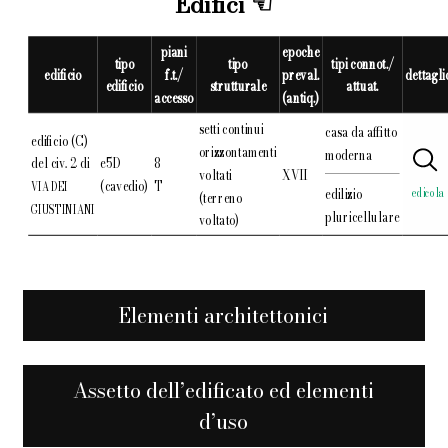
Edifici
piani
epoche
tipo
tipo
tipi connot./
edificio
f.t./
preval.
dettagli
edificio
strutturale
attuat.
accesso
(antiq.)
setti continui
casa da affitto
edificio (C)
orizzontamenti
moderna
del civ. 2 di
e5D
8
voltati
XVII
(cavedio)
T
VIA DEI
edilizio
edicola
(terreno
GIUSTINIANI
pluricellulare
voltato)
Elementi architettonici
Assetto dell’edificato ed elementi
d’uso