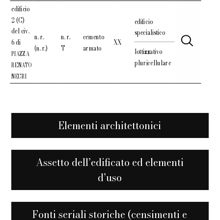
edificio
2 (C)
edificio
del civ.
specialistico
n. r.
n. r.
cemento
6 di
XX
(n. r.)
T
armato
lottizzativo
PIAZZA
pluricellulare
RENATO
NEGRI
Elementi architettonici
Assetto dell’edificato ed elementi
d’uso
Fonti seriali storiche (censimenti e