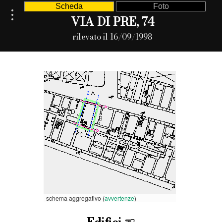
Scheda
Foto
VIA DI PRE, 74
rilevato il 16/09/1998
schema aggregativo (
avvertenze
)