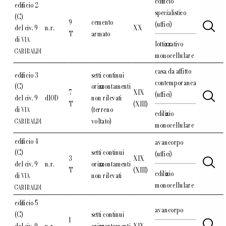
edificio
edificio 2
specialistico
(C)
9
cemento
(uffici)
del civ. 9
n. r.
XX
T
armato
di
VIA
lottizzativo
GARIBALDI
monocellulare
casa da affitto
edificio 3
setti continui
contemporanea
(C)
orizzontamenti
7
XIX
(uffici)
del civ. 9
d10D
non rilevati
T
(XIII)
di
(terreno
VIA
edilizio
voltato)
GARIBALDI
monocellulare
edificio 4
avancorpo
(C)
setti continui
(uffici)
3
XIX
del civ. 9
n. r.
orizzontamenti
T
(XIII)
edilizio
di
non rilevati
VIA
monocellulare
GARIBALDI
edificio 5
avancorpo
(C)
setti continui
1
del civ. 9
n. r.
orizzontamenti
XIX