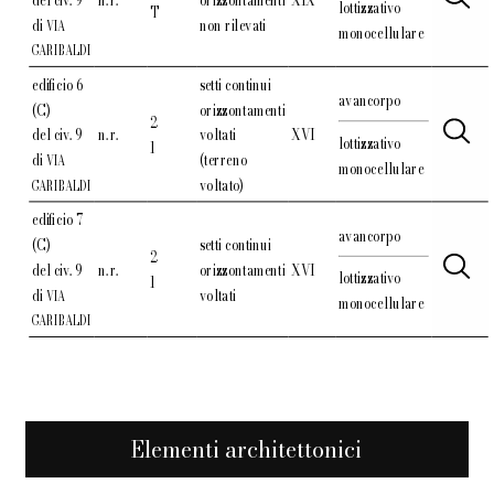
lottizzativo
T
di
non rilevati
VIA
monocellulare
GARIBALDI
edificio 6
setti continui
avancorpo
(C)
orizzontamenti
2
del civ. 9
n. r.
voltati
XVI
lottizzativo
1
di
(terreno
VIA
monocellulare
voltato)
GARIBALDI
edificio 7
avancorpo
(C)
setti continui
2
del civ. 9
n. r.
orizzontamenti
XVI
lottizzativo
1
di
voltati
VIA
monocellulare
GARIBALDI
Elementi architettonici