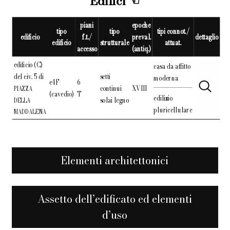
Edifici
piani
epoche
tipo
tipo
tipi connot./
edificio
f.t./
preval.
dettaglio
edificio
strutturale
attuat.
accesso
(antiq.)
edificio (C)
casa da affitto
del civ. 5 di
setti
moderna
e4F
6
continui
XVIII
PIAZZA
(cavedio)
T
edilizio
solai legno
DELLA
pluricellulare
MADDALENA
Elementi architettonici
Assetto dell’edificato ed elementi
d’uso